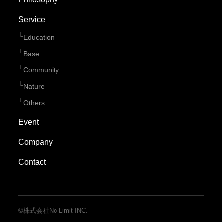
Service
Education
Base
Community
Nature
Others
Event
Company
Contact
©株式会社No Limit INC.