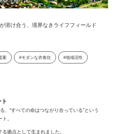
」が溶け合う、境界なきライフフィールド
提案
#モダンな衣食住
#地域活性
ート
ある、“すべての命はつながり合っている”という
ート。
する拠点として生まれました。