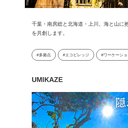
千葉・南房総と北海道・上川。海と山に
を共創します。
#多拠点
#エコビレッジ
#ワーケーショ
UMIKAZE