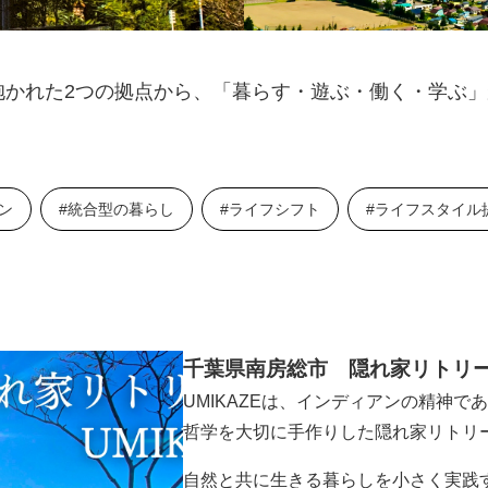
抱かれた2つの拠点から、「暮らす・遊ぶ・働く・学ぶ
ン
#統合型の暮らし
#ライフシフト
#ライフスタイル
千葉県南房総市 隠れ家リトリ
UMIKAZEは、インディアンの精神で
哲学を大切に手作りした隠れ家リトリ
自然と共に生きる暮らしを小さく実践